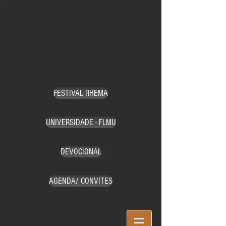
5.png
2.png
3.png
1.png
4.png
FESTIVAL RHEMA
UNIVERSIDADE - FLMU
DEVOCIONAL
AGENDA/ CONVITES