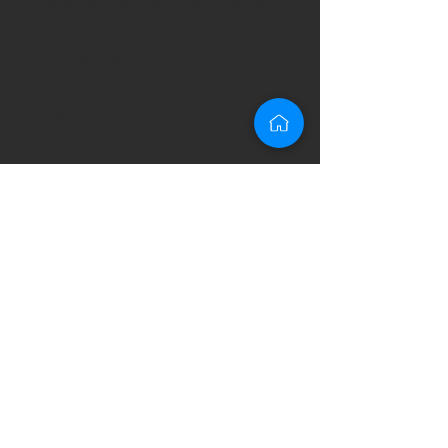
Data: 06 a 09 de Janeiro - (Quarta a
Sabado)
Programaçao:
06/01 - Quarta
SEMINÁRIO DISCIPULARTE -
Módulos 1, 2 3
08:00 as 12:30 - Aulas
12:30 as 14:00
Almoço
14:00 as 18:00 - Aulas
18:00 as 19:00
Intervalo / Jantar
19:00 as 19:30
Louvor
19:30 as 20:30